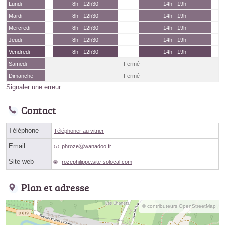
Lundi
8h - 12h30
14h - 19h
Mardi
8h - 12h30
14h - 19h
Mercredi
8h - 12h30
14h - 19h
Jeudi
8h - 12h30
14h - 19h
Vendredi
8h - 12h30
14h - 19h
Samedi
Fermé
Dimanche
Fermé
Signaler une erreur
Contact
Téléphone
Téléphoner au vitrier
Email
phrozeⓐwanadoo.fr
Site web
rozephilippe.site-solocal.com
Plan et adresse
© contributeurs OpenStreetMap