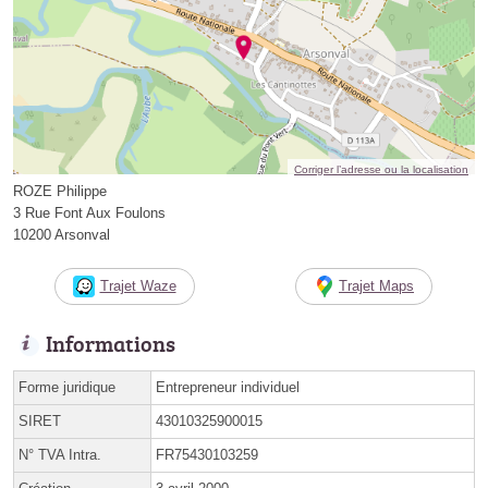
Corriger l’adresse ou la localisation
ROZE Philippe
3 Rue Font Aux Foulons
10200 Arsonval
Trajet Waze
Trajet Maps
Informations
Forme juridique
Entrepreneur individuel
SIRET
43010325900015
N° TVA Intra.
FR75430103259