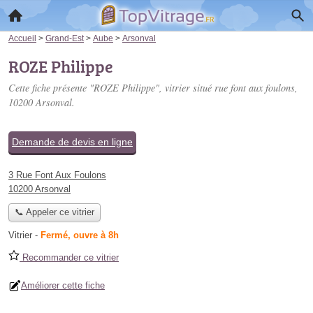
Accueil
>
Grand-Est
>
Aube
>
Arsonval
ROZE Philippe
Cette fiche présente "ROZE Philippe", vitrier situé
rue font aux foulons
,
10200 Arsonval.
Demande de devis en ligne
3 Rue Font Aux Foulons
10200 Arsonval
📞 Appeler ce vitrier
Vitrier
-
Fermé, ouvre à 8h
Recommander ce vitrier
Améliorer cette fiche