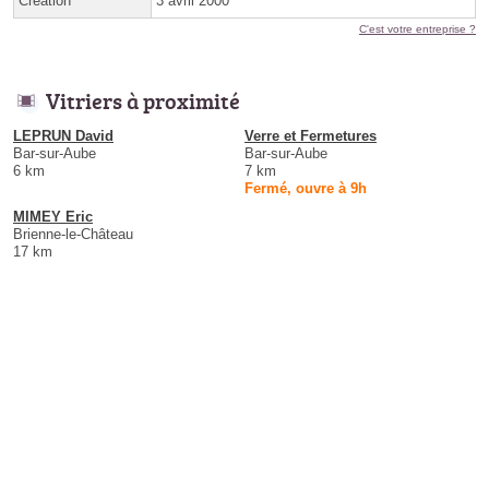
Création
3 avril 2000
C'est votre entreprise ?
Vitriers à proximité
LEPRUN David
Verre et Fermetures
Bar-sur-Aube
Bar-sur-Aube
6 km
7 km
Fermé, ouvre à 9h
MIMEY Eric
Brienne-le-Château
17 km