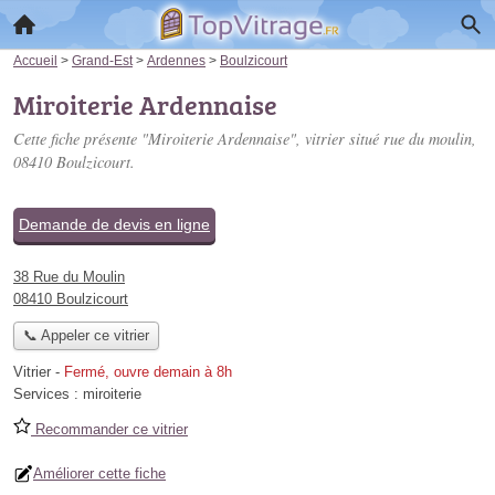
Accueil
>
Grand-Est
>
Ardennes
>
Boulzicourt
Miroiterie Ardennaise
Cette fiche présente "Miroiterie Ardennaise", vitrier situé
rue du moulin
,
08410 Boulzicourt.
Demande de devis en ligne
38 Rue du Moulin
08410 Boulzicourt
📞 Appeler ce vitrier
Vitrier
-
Fermé, ouvre demain à 8h
Services :
miroiterie
Recommander ce vitrier
Améliorer cette fiche