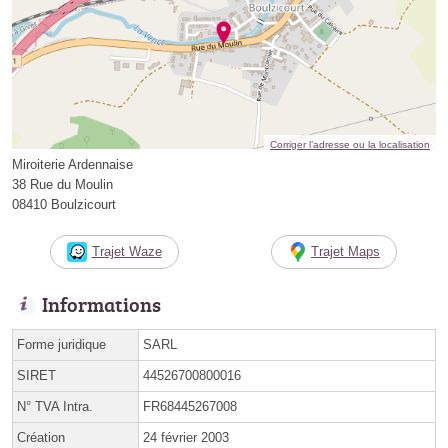
Corriger l’adresse ou la localisation
Miroiterie Ardennaise
38 Rue du Moulin
08410 Boulzicourt
Trajet Waze
Trajet Maps
Informations
Forme juridique
SARL
SIRET
44526700800016
N° TVA Intra.
FR68445267008
Création
24 février 2003