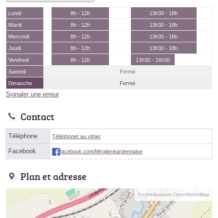
Lundi
8h - 12h
13h30 - 18h
Mardi
8h - 12h
13h30 - 18h
Mercredi
8h - 12h
13h30 - 18h
Jeudi
8h - 12h
13h30 - 18h
Vendredi
8h - 12h
13h30 - 16h30
Samedi
Fermé
Dimanche
Fermé
Signaler une erreur
Contact
Téléphone
Téléphoner au vitrier
Facebook
facebook.com/Miroiterieardennaise
Plan et adresse
© contributeurs OpenStreetMap