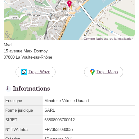
Corriger l’adresse ou la localisation
Mvd
15 avenue Marx Dormoy
07800 La Voulte-sur-Rhône
Trajet Waze
Trajet Maps
Informations
Enseigne
Miroiterie Vitrerie Durand
Forme juridique
SARL
SIRET
53808003700012
N° TVA Intra.
FR73538080037