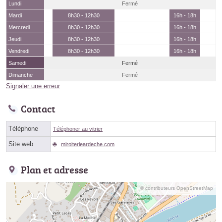
Lundi
Fermé
Mardi
8h30 - 12h30
16h - 18h
Mercredi
8h30 - 12h30
16h - 18h
Jeudi
8h30 - 12h30
16h - 18h
Vendredi
8h30 - 12h30
16h - 18h
Samedi
Fermé
Dimanche
Fermé
Signaler une erreur
Contact
Téléphone
Téléphoner au vitrier
Site web
miroiterieardeche.com
Plan et adresse
© contributeurs OpenStreetMap