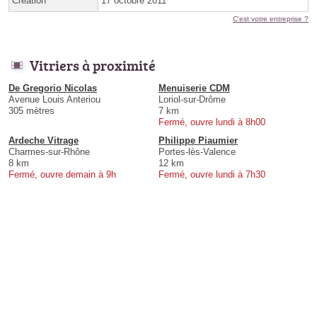
Création
17 octobre 2011
C'est votre entreprise ?
Vitriers à proximité
De Gregorio Nicolas
Menuiserie CDM
Avenue Louis Anteriou
Loriol-sur-Drôme
305 mètres
7 km
Fermé, ouvre lundi à 8h00
Ardeche Vitrage
Philippe Piaumier
Charmes-sur-Rhône
Portes-lès-Valence
8 km
12 km
Fermé, ouvre demain à 9h
Fermé, ouvre lundi à 7h30