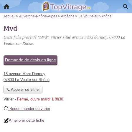
Accueil
>
Auvergne-Rhône-Alpes
>
Ardèche
>
La Voulte-sur-Rhône
Mvd
Cette fiche présente "Mvd", vitrier situé
avenue marx dormoy
, 07800 La
Voulte-sur-Rhône.
Demande de devis en ligne
15 avenue Marx Dormoy
07800 La Voulte-sur-Rhône
📞 Appeler ce vitrier
Vitrier
-
Fermé, ouvre mardi à 8h30
Recommander ce vitrier
Améliorer cette fiche