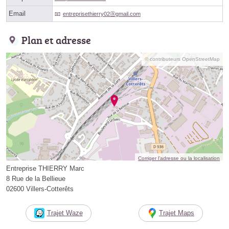
Email
entreprisethierry02ⓐgmail.com
Plan et adresse
© contributeurs OpenStreetMap
Corriger l’adresse ou la localisation
Entreprise THIERRY Marc
8 Rue de la Bellieue
02600 Villers-Cotterêts
Trajet Waze
Trajet Maps