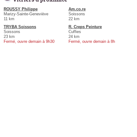
ROUSSY Philippe
Am.co.re
Marizy-Sainte-Geneviève
Soissons
11 km
22 km
TRYBA Soissons
R. Creps Peinture
Soissons
Cuffies
23 km
24 km
Fermé, ouvre demain à 9h30
Fermé, ouvre demain à 8h