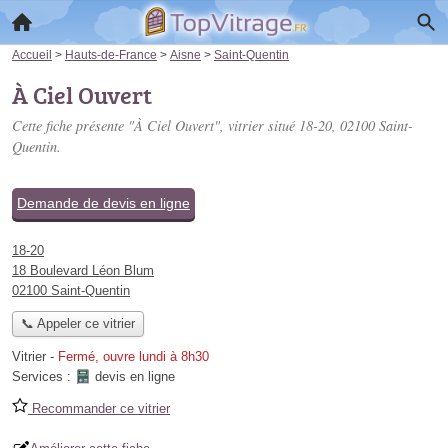
Accueil
>
Hauts-de-France
>
Aisne
>
Saint-Quentin
À Ciel Ouvert
Cette fiche présente "À Ciel Ouvert", vitrier situé
18-20
, 02100 Saint-
Quentin.
Demande de devis en ligne
18-20
18 Boulevard Léon Blum
02100 Saint-Quentin
📞 Appeler ce vitrier
Vitrier
-
Fermé, ouvre lundi à 8h30
Services :
devis en ligne
Recommander ce vitrier