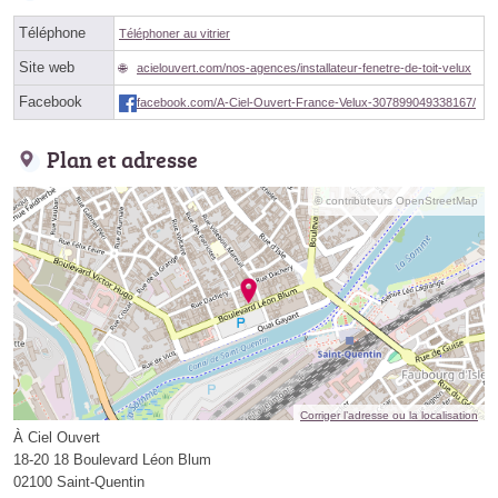
Téléphone
Téléphoner au vitrier
Site web
acielouvert.com/nos-agences/installateur-fenetre-de-toit-velux
Facebook
facebook.com/A-Ciel-Ouvert-France-Velux-307899049338167/
Plan et adresse
© contributeurs OpenStreetMap
Corriger l’adresse ou la localisation
À Ciel Ouvert
18-20 18 Boulevard Léon Blum
02100 Saint-Quentin