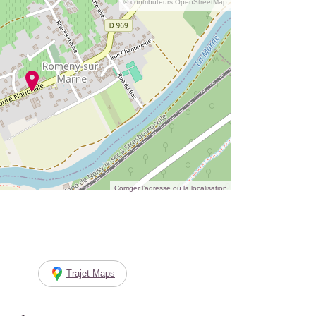
© contributeurs OpenStreetMap
Corriger l’adresse ou la localisation
Trajet Maps