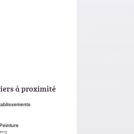
riers à proximité
Etablissements
Peinture
erry