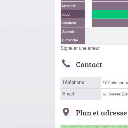
Mercredi
Jeudi
Vendredi
Samedi
Dimanche
Signaler une erreur
Contact
Téléphone
Téléphoner au 
Email
bureauⓐev
Plan et adresse