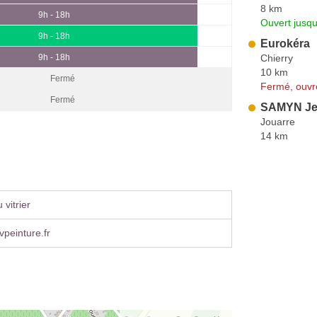
8 km
9h - 18h
Ouvert jusqu
9h - 18h
Eurokéra
Chierry
9h - 18h
10 km
Fermé
Fermé, ouvr
Fermé
SAMYN Jea
Jouarre
14 km
vitrier
peinture.fr