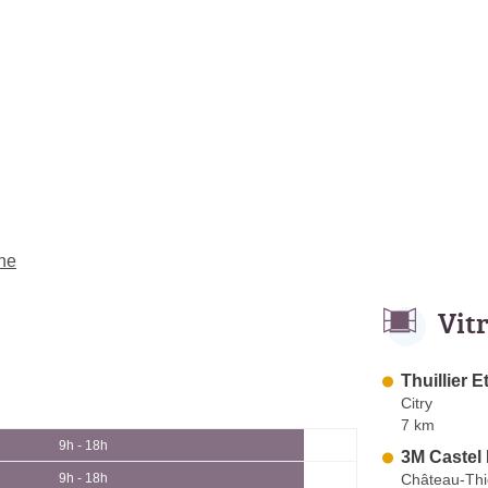
rne
Vit
Thuillier 
Citry
7 km
9h - 18h
3M Castel 
Château-Thi
9h - 18h