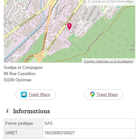
© contributeurs OpenStreetMap
Corriger l’adresse ou la localisation
Guelpa et Compagnie
89 Rue Castellion
01100 Oyonnax
Trajet Waze
Trajet Maps
Informations
Forme juridique
SAS
SIRET
76520083700027