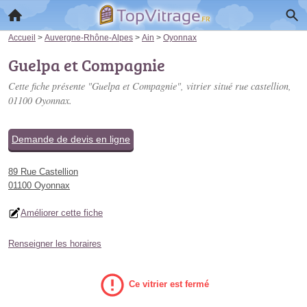
Accueil
>
Auvergne-Rhône-Alpes
>
Ain
>
Oyonnax
Guelpa et Compagnie
Cette fiche présente "Guelpa et Compagnie", vitrier situé
rue castellion
,
01100 Oyonnax.
Demande de devis en ligne
89 Rue Castellion
01100 Oyonnax
Améliorer cette fiche
Renseigner les horaires
Ce vitrier est fermé