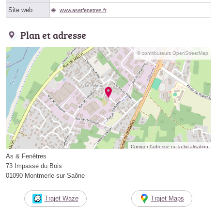
Site web
www.asetfenetres.fr
Plan et adresse
© contributeurs OpenStreetMap
Corriger l’adresse ou la localisation
As & Fenêtres
73 Impasse du Bois
01090 Montmerle-sur-Saône
Trajet Waze
Trajet Maps