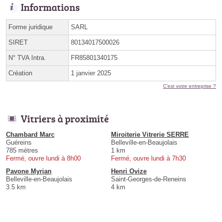
Informations
Forme juridique
SARL
SIRET
80134017500026
N° TVA Intra.
FR85801340175
Création
1 janvier 2025
C'est votre entreprise ?
Vitriers à proximité
Chambard Marc
Miroiterie Vitrerie SERRE
Guéreins
Belleville-en-Beaujolais
785 mètres
1 km
Fermé, ouvre lundi à 8h00
Fermé, ouvre lundi à 7h30
Pavone Myrian
Henri Ovize
Belleville-en-Beaujolais
Saint-Georges-de-Reneins
3.5 km
4 km