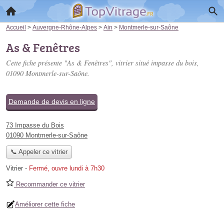
Accueil
>
Auvergne-Rhône-Alpes
>
Ain
>
Montmerle-sur-Saône
As & Fenêtres
Cette fiche présente "As & Fenêtres", vitrier situé
impasse du bois
,
01090 Montmerle-sur-Saône.
Demande de devis en ligne
73 Impasse du Bois
01090 Montmerle-sur-Saône
📞 Appeler ce vitrier
Vitrier
-
Fermé, ouvre lundi à 7h30
Recommander ce vitrier
Améliorer cette fiche