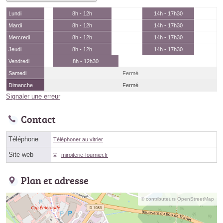
Lundi
8h - 12h
14h - 17h30
Mardi
8h - 12h
14h - 17h30
Mercredi
8h - 12h
14h - 17h30
Jeudi
8h - 12h
14h - 17h30
Vendredi
8h - 12h30
Samedi
Fermé
Dimanche
Fermé
Signaler une erreur
Contact
Téléphone
Téléphoner au vitrier
Site web
miroiterie-fournier.fr
Plan et adresse
© contributeurs OpenStreetMap