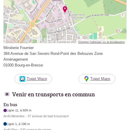
Corriger l’adresse ou la localisation
Miroiterie Fournier
384 Avenue de San Severo Rond-Point des Belouzes Zone
Aménagement
01000 Bourg-en-Bresse
Trajet Waze
Trajet Maps
Venir en transports en commun
En bus
Ligne 11, à 609 m
Arrêt Alimentec - 37 avenue de bad kreuznach
Ligne 1, à 196 m
Arrêt Plan - 520 avenue de parme