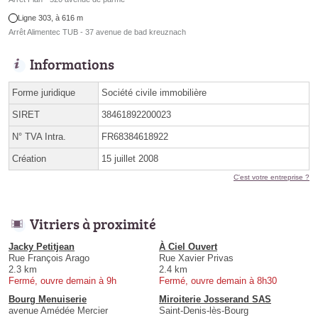
Ligne 303, à 616 m
Arrêt Alimentec TUB - 37 avenue de bad kreuznach
Informations
Forme juridique
Société civile immobilière
SIRET
38461892200023
N° TVA Intra.
FR68384618922
Création
15 juillet 2008
C'est votre entreprise ?
Vitriers à proximité
Jacky Petitjean
À Ciel Ouvert
Rue François Arago
Rue Xavier Privas
2.3 km
2.4 km
Fermé, ouvre demain à 9h
Fermé, ouvre demain à 8h30
Bourg Menuiserie
Miroiterie Josserand SAS
avenue Amédée Mercier
Saint-Denis-lès-Bourg